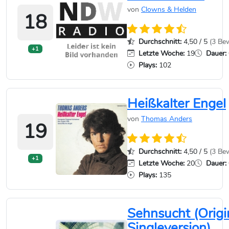
von
Clowns & Helden
18
Durchschnitt:
4,50 / 5
(3 Be
+1
Letzte Woche:
19
Dauer:
Plays:
102
Heißkalter Engel
von
Thomas Anders
19
Durchschnitt:
4,50 / 5
(3 Be
+1
Letzte Woche:
20
Dauer:
Plays:
135
Sehnsucht (Origi
Singleversion)