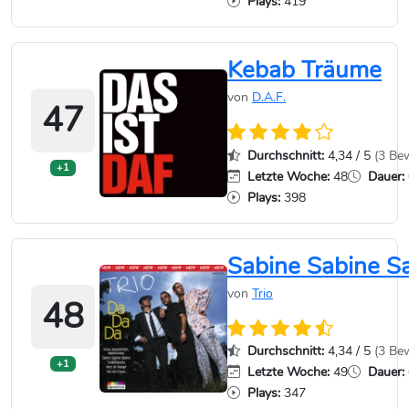
Plays:
419
Kebab Träume
von
D.A.F.
47
Durchschnitt:
4,34 / 5
(3 Be
+1
Letzte Woche:
48
Dauer:
Plays:
398
Sabine Sabine S
von
Trio
48
Durchschnitt:
4,34 / 5
(3 Be
+1
Letzte Woche:
49
Dauer:
Plays:
347