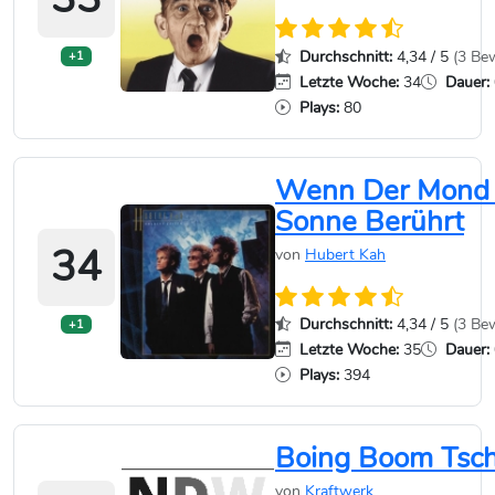
Durchschnitt:
4,34 / 5
(3 Be
+1
Letzte Woche:
34
Dauer:
Plays:
80
Wenn Der Mond 
Sonne Berührt
34
von
Hubert Kah
Durchschnitt:
4,34 / 5
(3 Be
+1
Letzte Woche:
35
Dauer:
Plays:
394
Boing Boom Tsc
von
Kraftwerk