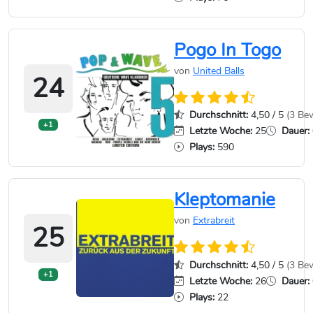
Pogo In Togo
von
United Balls
24
Durchschnitt:
4,50 / 5
(3 Be
+1
Letzte Woche:
25
Dauer:
Plays:
590
Kleptomanie
von
Extrabreit
25
Durchschnitt:
4,50 / 5
(3 Be
+1
Letzte Woche:
26
Dauer:
Plays:
22