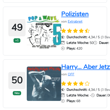
Polizisten
von
Extrabreit
49
Durchschnitt:
4,34 / 5
(3 Be
+1
Letzte Woche:
50
Dauer:
Plays:
420
Harry... Aber Jetz
von
OFF
50
Durchschnitt:
4,34 / 5
(3 Be
Neu
Letzte Woche:
-
Dauer:
00
Plays:
68