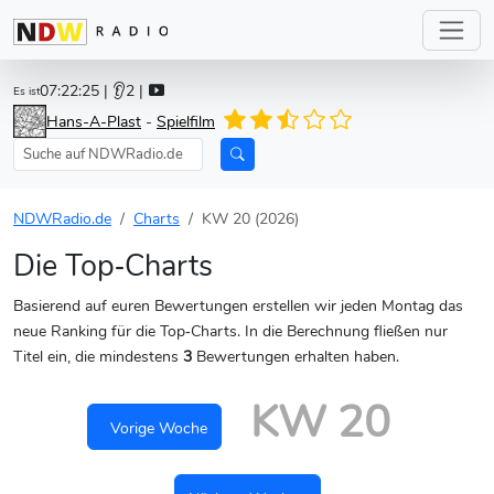
07:22:27
| 👂2 |
Es ist
Hans-A-Plast
-
Spielfilm
NDWRadio.de
Charts
KW 20 (2026)
Die Top‑Charts
Basierend auf euren Bewertungen erstellen wir jeden Montag das
neue Ranking für die Top‑Charts. In die Berechnung fließen nur
Titel ein, die mindestens
3
Bewertungen erhalten haben.
KW 20
Vorige Woche