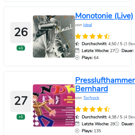
Monotonie (Live)
von
Ideal
26
Durchschnitt:
4,50 / 5
(3 Be
+1
Letzte Woche:
27
Dauer:
Plays:
64
Presslufthammer
Bernhard
27
von
Torfrock
Durchschnitt:
4,38 / 5
(4 Be
+1
Letzte Woche:
28
Dauer:
Plays:
135