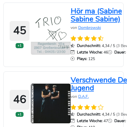
Hör ma (Sabine
Sabine Sabine)
45
von
Dombrowski
Durchschnitt:
4,34 / 5
(3 Be
+1
Letzte Woche:
46
Dauer:
Plays:
125
Verschwende De
Jugend
46
von
D.A.F.
Durchschnitt:
4,34 / 5
(3 Be
+1
Letzte Woche:
47
Dauer: