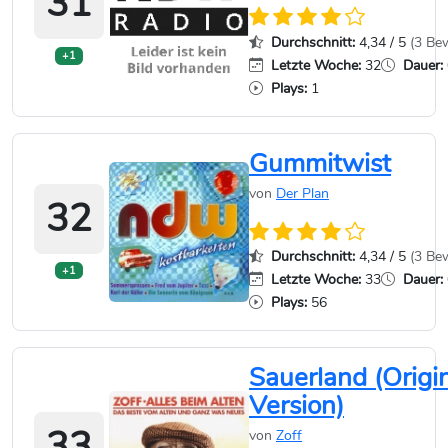
31
Durchschnitt:
4,34 / 5
(3 Be
+1
Letzte Woche:
32
Dauer:
Plays:
1
Gummitwist
von
Der Plan
32
Durchschnitt:
4,34 / 5
(3 Be
+1
Letzte Woche:
33
Dauer:
Plays:
56
Sauerland (Origi
Version)
33
von
Zoff