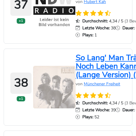
37
von
Hubert Kah
Durchschnitt:
4,34 / 5
(3 Be
+1
Letzte Woche:
38
Dauer:
Plays:
1
So Lang' Man T
Noch Leben Kan
(Lange Version) (
38
von
Münchener Freiheit
+1
Durchschnitt:
4,34 / 5
(3 Be
Letzte Woche:
39
Dauer:
Plays:
52