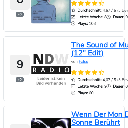
Durchschnitt:
4,67 / 5
(3 Be
+0
Letzte Woche:
8
Dauer:
0
Plays:
108
The Sound of Mu
(12" Edit)
9
von
Falco
Durchschnitt:
4,67 / 5
(3 Be
+0
Letzte Woche:
9
Dauer:
0
Plays:
60
Wenn Der Mon D
Sonne Berührt