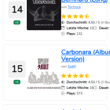
14
von
Torfrock
Durchschnitt:
4,50 / 5
(4 Be
+1
Letzte Woche:
15
Dauer:
Plays:
132
Carbonara (Alb
Version)
15
von
Spliff
Durchschnitt:
4,50 / 5
(3 Be
+1
Letzte Woche:
16
Dauer:
Plays:
373