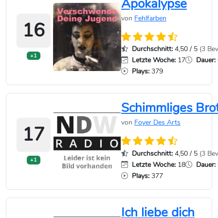
Apokalypse
von
Fehlfarben
16
Durchschnitt:
4,50 / 5
(3 Be
+1
Letzte Woche:
17
Dauer:
Plays:
379
Schimmliges Bro
von
Foyer Des Arts
17
Durchschnitt:
4,50 / 5
(3 Be
+1
Letzte Woche:
18
Dauer:
Plays:
377
Ich liebe dich