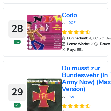
Codo
von
DÖF
28
Durchschnitt:
4,38 / 5
(4 Be
+1
Letzte Woche:
29
Dauer:
Plays:
551
Du musst zur
Bundeswehr (In
Army Now) (Max
Version)
29
von
Fee
+1