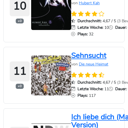
10
von
Hubert Kah
Durchschnitt:
4,67 / 5
(3 Be
+0
Letzte Woche:
10
Dauer:
Plays:
32
Sehnsucht
von
Die neue Heimat
11
Durchschnitt:
4,67 / 5
(3 Be
+0
Letzte Woche:
11
Dauer:
Plays:
117
Ich liebe dich (Ma
Version)