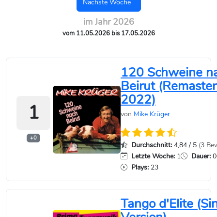
Nächste Woche
im Jahr 2026
vom 11.05.2026 bis 17.05.2026
120 Schweine n
Beirut (Remaste
2022)
1
von
Mike Krüger
+0
Durchschnitt:
4,84 / 5
(3 Be
Letzte Woche:
1
Dauer:
0
Plays:
23
Tango d'Elite (Si