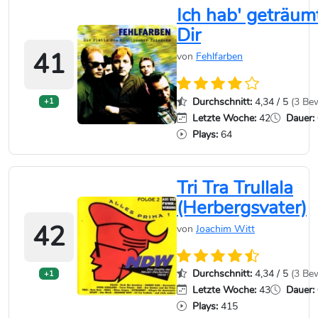
Ich hab' geträum
Dir
41
von
Fehlfarben
Durchschnitt:
4,34 / 5
(3 Be
+1
Letzte Woche:
42
Dauer:
Plays:
64
Tri Tra Trullala
(Herbergsvater)
42
von
Joachim Witt
Durchschnitt:
4,34 / 5
(3 Be
+1
Letzte Woche:
43
Dauer:
Plays:
415