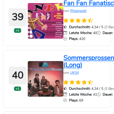
Fan Fan Fanatisc
von
Rheingold
39
Durchschnitt:
4,34 / 5
(3 Be
+1
Letzte Woche:
40
Dauer:
Plays:
420
Sommersprosse
(Long)
40
von
UKW
Durchschnitt:
4,34 / 5
(3 Be
+1
Letzte Woche:
41
Dauer:
Plays:
69