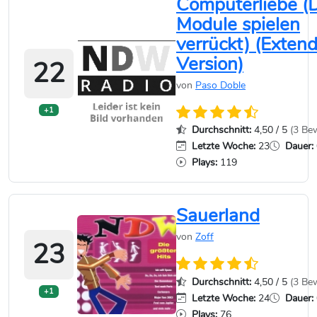
Computerliebe (
Module spielen
verrückt) (Exten
Version)
22
von
Paso Doble
+1
Durchschnitt:
4,50 / 5
(3 Be
Letzte Woche:
23
Dauer:
Plays:
119
Sauerland
von
Zoff
23
Durchschnitt:
4,50 / 5
(3 Be
+1
Letzte Woche:
24
Dauer:
Plays:
76