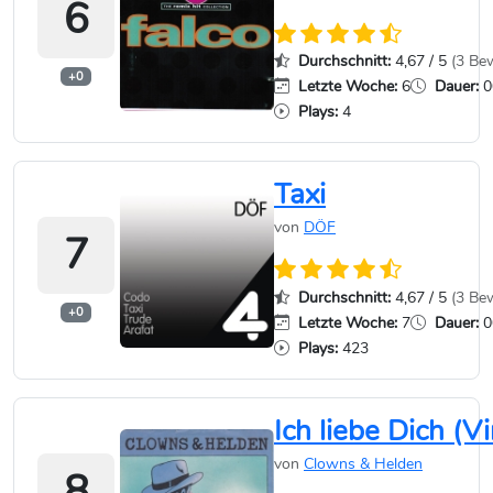
6
Durchschnitt:
4,67 / 5
(3 Be
+0
Letzte Woche:
6
Dauer:
0
Plays:
4
Taxi
von
DÖF
7
Durchschnitt:
4,67 / 5
(3 Be
+0
Letzte Woche:
7
Dauer:
0
Plays:
423
Ich liebe Dich (Vi
von
Clowns & Helden
8