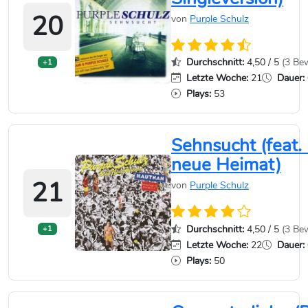
20
von
Purple Schulz
Durchschnitt:
4,50 / 5
(3 Be
+1
Letzte Woche:
21
Dauer:
Plays:
53
Sehnsucht (feat.
neue Heimat)
21
von
Purple Schulz
Durchschnitt:
4,50 / 5
(3 Be
+1
Letzte Woche:
22
Dauer:
Plays:
50