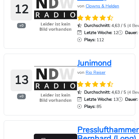
12
von
Clowns & Helden
Durchschnitt:
4,63 / 5
(4 Be
+0
Letzte Woche:
12
Dauer:
Plays:
112
Junimond
von
Rio Reiser
13
Durchschnitt:
4,63 / 5
(4 Be
+0
Letzte Woche:
13
Dauer:
Plays:
85
Presslufthammer
Bernhard (Long)