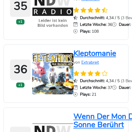
35
Durchschnitt:
4,34 / 5
(3 Be
+1
Letzte Woche:
36
Dauer:
Plays:
108
Kleptomanie
von
Extrabreit
36
Durchschnitt:
4,34 / 5
(3 Be
+1
Letzte Woche:
37
Dauer:
Plays:
21
Wenn Der Mon D
Sonne Berührt