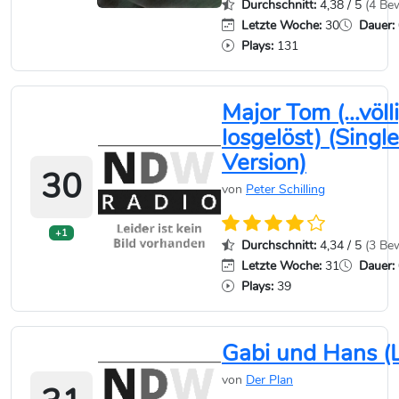
Durchschnitt:
4,38 / 5
(4 Be
Letzte Woche:
30
Dauer:
Plays:
131
Major Tom (…völl
losgelöst) (Single
Version)
30
von
Peter Schilling
+1
Durchschnitt:
4,34 / 5
(3 Be
Letzte Woche:
31
Dauer:
Plays:
39
Gabi und Hans (L
von
Der Plan