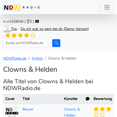
13:08:50
| 👂2 |
Es ist
Trio
-
Du ich wär so gern bei dir (Demo Version)
NDWRadio.de
Artists
Clowns & Helden
Clowns & Helden
Alle Titel von Clowns & Helden bei
NDWRadio.de
Cover
Titel
Künstler
Bewertung
Besser
Clowns &
Helden