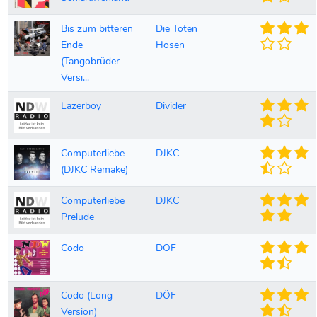
Bis zum bitteren
Die Toten
Ende
Hosen
(Tangobrüder-
Versi...
Lazerboy
Divider
Computerliebe
DJKC
(DJKC Remake)
Computerliebe
DJKC
Prelude
Codo
DÖF
Codo (Long
DÖF
Version)