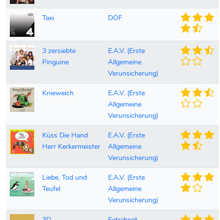
Taxi
DÖF
3 zersiebte
E.A.V. (Erste
Pinguine
Allgemeine
Verunsicherung)
Knieweich
E.A.V. (Erste
Allgemeine
Verunsicherung)
Küss Die Hand
E.A.V. (Erste
Herr Kerkermeister
Allgemeine
Verunsicherung)
Liebe, Tod und
E.A.V. (Erste
Teufel
Allgemeine
Verunsicherung)
3D
Extrabreit