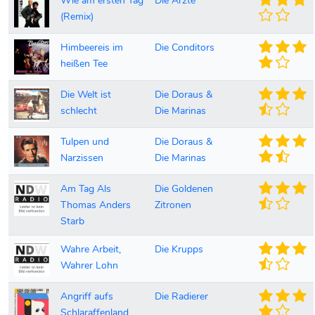
Wie am ersten Tag
Die Ärzte
(Remix)
Himbeereis im
Die Conditors
heißen Tee
Die Welt ist
Die Doraus &
schlecht
Die Marinas
Tulpen und
Die Doraus &
Narzissen
Die Marinas
Am Tag Als
Die Goldenen
Thomas Anders
Zitronen
Starb
Wahre Arbeit,
Die Krupps
Wahrer Lohn
Angriff aufs
Die Radierer
Schlaraffenland