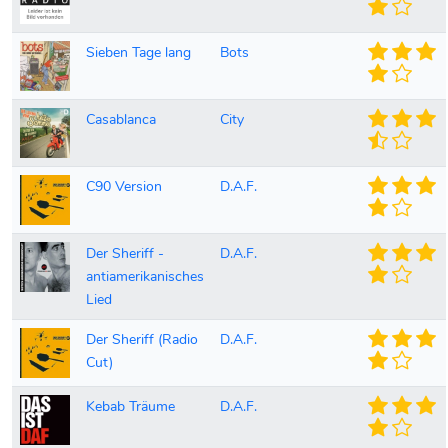
Sieben Tage lang
Bots
Casablanca
City
C90 Version
D.A.F.
Der Sheriff -
D.A.F.
antiamerikanisches
Lied
Der Sheriff (Radio
D.A.F.
Cut)
Kebab Träume
D.A.F.