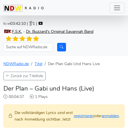
03:42:10
| 👂1 |
Es ist
F.S.K.
-
Dr. Buzzard's Original Savannah Band
NDWRadio.de
Titel
Der Plan Gabi Und Hans Live
Zurück zur Titelliste
Der Plan – Gabi und Hans (Live)
00:04:37
1 Plays
Die vollständigen Lyrics sind erst
registrieren
oder
anmelden
.
nach Anmeldung sichtbar. Jetzt