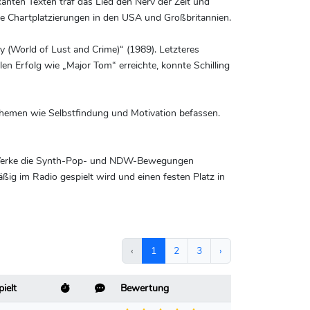
anten Texten traf das Lied den Nerv der Zeit und
he Chartplatzierungen in den USA und Großbritannien.
y (World of Lust and Crime)“ (1989). Letzteres
len Erfolg wie „Major Tom“ erreichte, konnte Schilling
t Themen wie Selbstfindung und Motivation befassen.
ssen Werke die Synth-Pop- und NDW-Bewegungen
mäßig im Radio gespielt wird und einen festen Platz in
‹
1
2
3
›
pielt
Bewertung