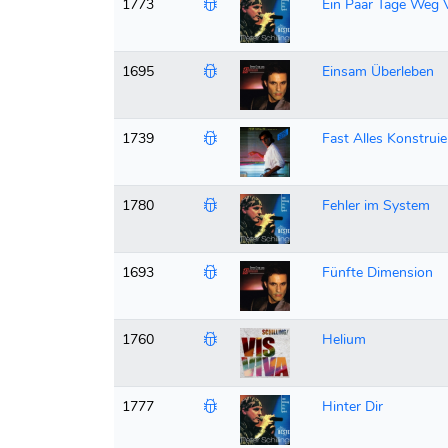
1773
Ein Paar Tage Weg 
1695
Einsam Überleben
1739
Fast Alles Konstruie
1780
Fehler im System
1693
Fünfte Dimension
1760
Helium
1777
Hinter Dir