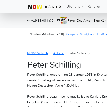
Über uns
Künstler
19:18:08
| 👂2 |
Foyer Des Arts
-
Eine Kön
Es ist
 vor mir
:
“Distanz-Mobbing :-)”
🗨️
Kangaroo MusiQue
zu
F.S.K. - Komm Gib 
NDWRadio.de
Artists
Peter Schilling
Peter Schilling
Peter Schilling, geboren am 28. Januar 1956 in Stuttg
wurde. Schilling ist vor allem für seinen Hit „Major T
Neuen Deutschen Welle (NDW) ist.
Peter Schilling begann seine musikalische Karriere En
losgelöst)“ zu finden ist. Der Song ist eine Fortset