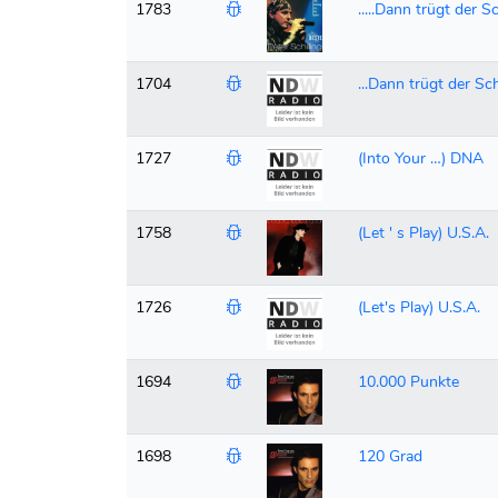
1783
.....Dann trügt der S
1704
...Dann trügt der Sc
1727
(Into Your …) DNA
1758
(Let ' s Play) U.S.A.
1726
(Let's Play) U.S.A.
1694
10.000 Punkte
1698
120 Grad