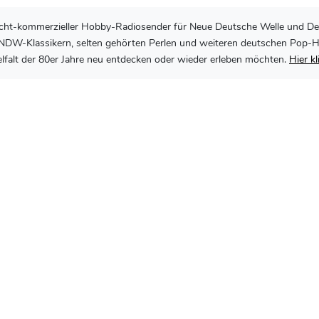
, nicht-kommerzieller Hobby-Radiosender für Neue Deutsche Welle und De
DW-Klassikern, selten gehörten Perlen und weiteren deutschen Pop-Hits 
lfalt der 80er Jahre neu entdecken oder wieder erleben möchten.
Hier k
er-Jahre Deutsch-Pop
Impressum
|
Datenschutzerklärung
it freundlicher Unterstützung durch die
CMO Internet Dienstleistungen GmbH