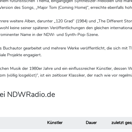
seinem futuristischen Thema, eingängigen Synthesizer-Melodien und mark
e Version des Songs, „Major Tom (Coming Home)“, erreichte ebenfalls ho
rere weitere Alben, darunter „120 Grad“ (1984) und „The Different Stor
Obwohl keine seiner späteren Veröffentlichungen den gleichen internationa
n prominenter Name in der NDW- und Synth-Pop-Szene.
als Buchautor gearbeitet und mehrere Werke veröffentlicht, die sich mi
ale Projekte engagiert.
deutschen Musik der 1980er Jahre und ein einflussreicher Künstler, de
 (völlig losgelöst)“, ist ein zeitloser Klassiker, der nach wie vor regel
g bei NDWRadio.de
Künstler
Dauer
zuletzt ges