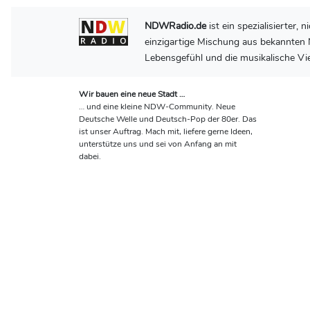
NDWRadio.de
ist ein spezialisierter
einzigartige Mischung aus bekannten N
Lebensgefühl und die musikalische Vie
Wir bauen eine neue Stadt …
… und eine kleine NDW-Community. Neue
Deutsche Welle und Deutsch-Pop der 80er. Das
ist unser Auftrag. Mach mit, liefere gerne Ideen,
unterstütze uns und sei von Anfang an mit
dabei.
© 2026 by NDWRadio.de - Neue Deutsche Welle und 80
M