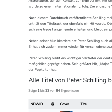
Astronauten, der den Kontakt zur Erde verliert. Mit 
wurde zu einem internationalen Erfolg. Die englisch
Nach diesem Durchbruch veröffentlichte Schilling meh
enthält den Titeltrack, der ebenfalls ein Hit wurde. 
sich eine treue Fangemeinde erhalten und bleibt ei
Neben seiner Musikkarriere hat Peter Schilling auch 
Er hat sich zudem immer wieder für verschiedene sozi
Peter Schilling bleibt ein wichtiger Vertreter der 
maßgeblich geprägt haben. Sein größter Hit, „Major Tom
der Popkultur hat.
Alle Titel von Peter Schillin
Zeige
1
bis
32
von
84
Ergebnissen
NDWID
Cover
Titel