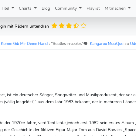
Titel
Charts
Blog
Community
Playlist
Mitmachen
igin mit Rädern untendran
Mir Deine Hand
:
“Beatles in cooler.”
🗨️
Kangaroo MusiQue
zu
Udo Lindenberg
art, ist ein deutscher Sänger, Songwriter und Musikproduzent, der vor a
om (völlig losgelöst)“ aus dem Jahr 1983 bekannt, der in mehreren Länder
de der 1970er Jahre, veröffentlichte jedoch erst 1982 sein erstes Album
zung der Geschichte der fiktiven Figur Major Tom aus David Bowies „Spa