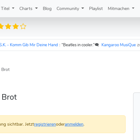
Titel
Charts
Blog
Community
Playlist
Mitmachen
- Komm Gib Mir Deine Hand
:
“Beatles in cooler.”
🗨️
Kangaroo MusiQue
zu
Udo
 Brot
 Brot
ng sichtbar. Jetzt
registrieren
oder
anmelden
.