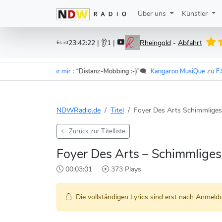
Über uns
Künstler
23:42:22
| 👂1 |
Rheingold
-
Abfahrt
Es ist
 - Im Wagen vor mir
:
“Distanz-Mobbing :-)”
🗨️
Kangaroo MusiQue
zu
F.S.K. 
NDWRadio.de
Titel
Foyer Des Arts Schimmliges
Zurück zur Titelliste
Foyer Des Arts – Schimmliges
00:03:01
373 Plays
Die vollständigen Lyrics sind erst nach Anmeldu