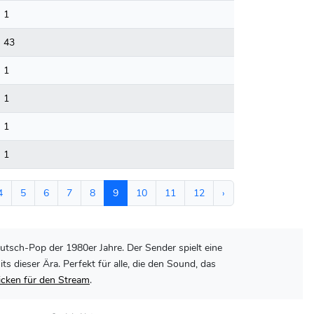
1
43
1
1
1
1
4
5
6
7
8
9
10
11
12
›
utsch-Pop der 1980er Jahre. Der Sender spielt eine
dieser Ära. Perfekt für alle, die den Sound, das
licken für den Stream
.