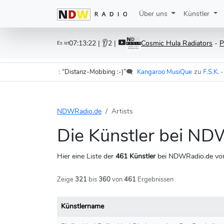
Über uns
Künstler
07:13:24
| 👂2 |
Cosmic Hula Radiators
-
P
Es ist
en vor mir
:
“Distanz-Mobbing :-)”
🗨️
Kangaroo MusiQue
zu
F.S.K. - Komm Gi
NDWRadio.de
Artists
Die Künstler bei N
Hier eine Liste der
461 Künstler
bei NDWRadio.de von 
Zeige
321
bis
360
von
461
Ergebnissen
Künstlername