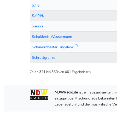
S.T.S.
S.Y.P.H.
Sandra
Schaltkreis Wassermann
Schauorchester Ungelenk
Schrottgrenze
Zeige
321
bis
360
von
461
Ergebnissen
NDWRadio.de
ist ein spezialisierter
einzigartige Mischung aus bekannten N
Lebensgefühl und die musikalische Vie