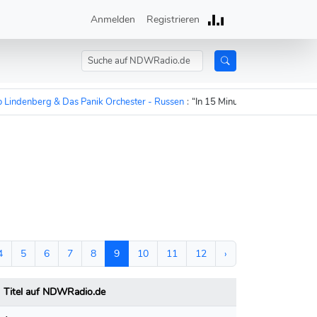
Anmelden
Registrieren
rg & Das Panik Orchester - Russen
:
“In 15 Minuten sind die Russen auf dem 
4
5
6
7
8
9
10
11
12
›
Titel auf NDWRadio.de