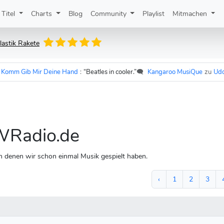
Titel
Charts
Blog
Community
Playlist
Mitmachen
lastik Rakete
b Mir Deine Hand
:
“Beatles in cooler.”
🗨️
Kangaroo MusiQue
zu
Udo Lindenbe
DWRadio.de
denen wir schon einmal Musik gespielt haben.
‹
1
2
3