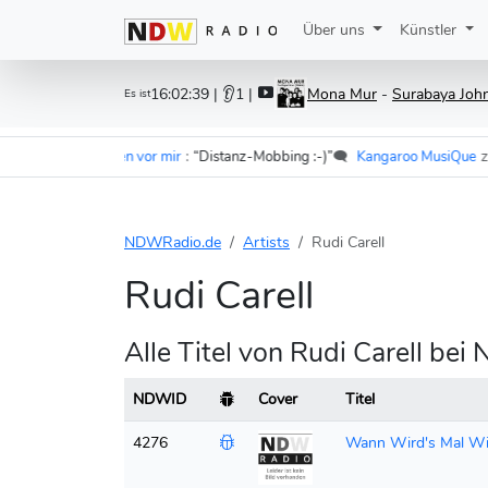
Über uns
Künstler
16:02:39
| 👂1 |
Mona Mur
-
Surabaya John
Es ist
ramer - Im Wagen vor mir
:
“Distanz-Mobbing :-)”
🗨️
Kangaroo MusiQue
zu
F.
NDWRadio.de
Artists
Rudi Carell
Rudi Carell
Alle Titel von Rudi Carell be
NDWID
Cover
Titel
4276
Wann Wird's Mal Wi