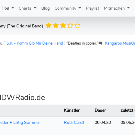
Titel
Charts
Blog
Community
Playlist
Mitmachen
ny (The Original Band)
S.K. - Komm Gib Mir Deine Hand
:
“Beatles in cooler.”
🗨️
Kangaroo MusiQue
z
i NDWRadio.de
Künstler
Dauer
zuletzt 
eder Richtig Sommer
Rudi Carell
00:04:20
09.05.2