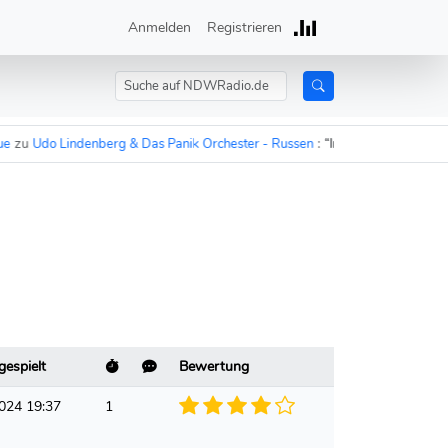
Anmelden
Registrieren
u
Udo Lindenberg & Das Panik Orchester - Russen
:
“In 15 Minuten sind die 
gespielt
Bewertung
024 19:37
1