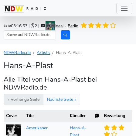
03:16:53
| 👂2 |
Ideal
-
Berlin
Es ist
NDWRadio.de
Artists
Hans-A-Plast
Hans-A-Plast
Alle Titel von Hans-A-Plast bei
NDWRadio.de
« Vorherige Seite
Nächste Seite »
Cover
Titel
Künstler
Bewertung
Amerikaner
Hans-A-
Plast