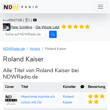
09:07:06
| 👂1 |
Es ist
Peter Schilling
-
Die Wüste Lebt
NDWRadio.de
Artists
Roland Kaiser
Roland Kaiser
Alle Titel von Roland Kaiser bei
NDWRadio.de
Cover
Titel
Künstler
Bewertung
Manchmal möchte ich
Roland
schon mit Dir
Kaiser