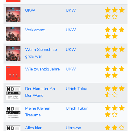
UKW
UKW
Verklemmt
UKW
Wenn Sie nich so
UKW
groß wär
Wie zwanzig Jahre
UKW
Der Hamster An
Ulrich Tukur
Der Wand
Meine Kleinen
Ulrich Tukur
Traeume
Alles klar
Ultravox