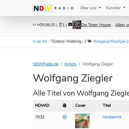
Über uns
Künstler
05:06:25
| 👂1 |
Die Toten Hosen
-
Allein 
Es ist
ramer - Im Wagen vor mir
:
“Distanz-Mobbing :-)”
🗨️
Kangaroo MusiQue
zu
F.
NDWRadio.de
Artists
Wolfgang Ziegler
Wolfgang Ziegler
Alle Titel von Wolfgang Zieg
NDWID
Cover
Titel
7032
Verdammt