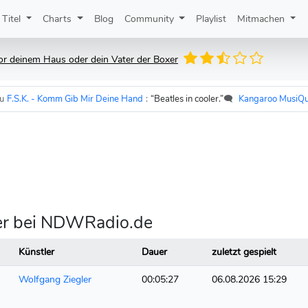
Titel
Charts
Blog
Community
Playlist
Mitmachen
vor deinem Haus oder dein Vater der Boxer
S.K. - Komm Gib Mir Deine Hand
:
“Beatles in cooler.”
🗨️
Kangaroo MusiQue
z
ler bei NDWRadio.de
Künstler
Dauer
zuletzt gespielt
Wolfgang Ziegler
00:05:27
06.08.2026 15:29