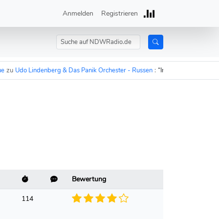
Anmelden
Registrieren
u
Udo Lindenberg & Das Panik Orchester - Russen
:
“In 15 Minuten sind die 
Bewertung
114