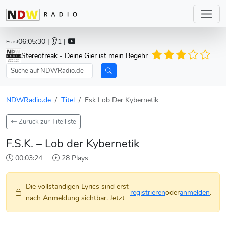
06:05:30
| 👂1 |
Es ist
Stereofreak
-
Deine Gier ist mein Begehr
NDWRadio.de
Titel
Fsk Lob Der Kybernetik
Zurück zur Titelliste
F.S.K. – Lob der Kybernetik
00:03:24
28 Plays
Die vollständigen Lyrics sind erst
registrieren
oder
anmelden
.
nach Anmeldung sichtbar. Jetzt