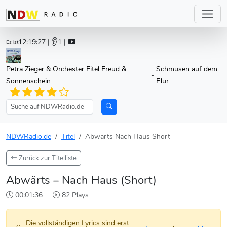
12:19:27
| 👂1 |
Es ist
Petra Zieger & Orchester Eitel Freud &
Schmusen auf dem
-
Sonnenschein
Flur
NDWRadio.de
Titel
Abwarts Nach Haus Short
Zurück zur Titelliste
Abwärts – Nach Haus (Short)
00:01:36
82 Plays
Die vollständigen Lyrics sind erst