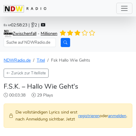
02:58:23
| 👂2 |
Es ist
Zwischenfall
-
Millionen
NDWRadio.de
Titel
Fsk Hallo Wie Gehts
Zurück zur Titelliste
F.S.K. – Hallo Wie Geht's
00:03:38
29 Plays
Die vollständigen Lyrics sind erst
registrieren
oder
anmelden
.
nach Anmeldung sichtbar. Jetzt