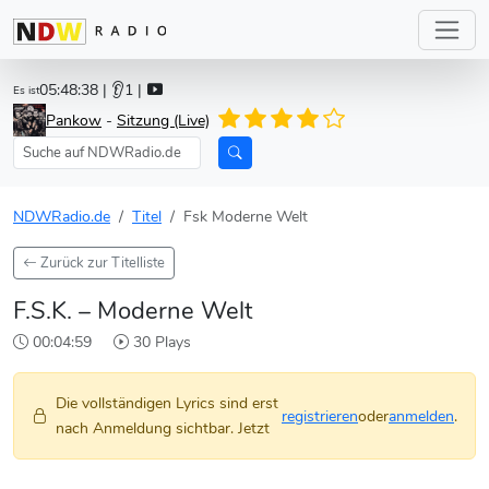
05:48:38
| 👂1 |
Es ist
Pankow
-
Sitzung (Live)
NDWRadio.de
Titel
Fsk Moderne Welt
Zurück zur Titelliste
F.S.K. – Moderne Welt
00:04:59
30 Plays
Die vollständigen Lyrics sind erst
registrieren
oder
anmelden
.
nach Anmeldung sichtbar. Jetzt