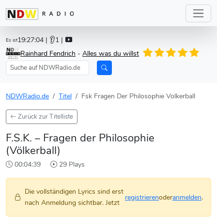
19:27:04
| 👂1 |
Es ist
Rainhard Fendrich
-
Alles was du willst
NDWRadio.de
Titel
Fsk Fragen Der Philosophie Volkerball
Zurück zur Titelliste
F.S.K. – Fragen der Philosophie
(Völkerball)
00:04:39
29 Plays
Die vollständigen Lyrics sind erst
registrieren
oder
anmelden
.
nach Anmeldung sichtbar. Jetzt