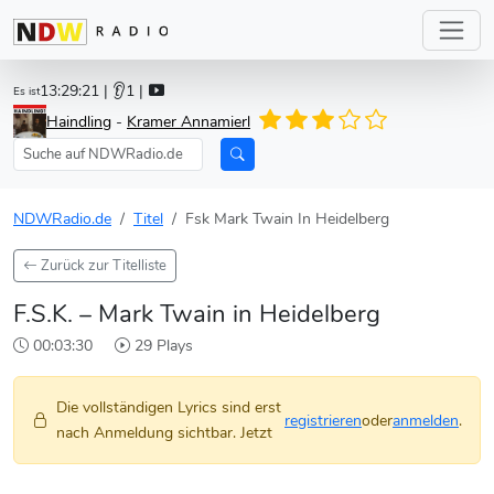
13:29:21
| 👂1 |
Es ist
Haindling
-
Kramer Annamierl
NDWRadio.de
Titel
Fsk Mark Twain In Heidelberg
Zurück zur Titelliste
F.S.K. – Mark Twain in Heidelberg
00:03:30
29 Plays
Die vollständigen Lyrics sind erst
registrieren
oder
anmelden
.
nach Anmeldung sichtbar. Jetzt