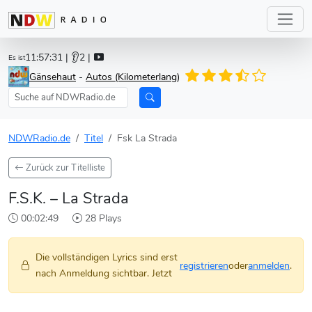
11:57:31
| 👂2 |
Es ist
Gänsehaut
-
Autos (Kilometerlang)
NDWRadio.de
Titel
Fsk La Strada
Zurück zur Titelliste
F.S.K. – La Strada
00:02:49
28 Plays
Die vollständigen Lyrics sind erst
registrieren
oder
anmelden
.
nach Anmeldung sichtbar. Jetzt