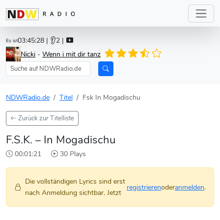
03:45:28
| 👂2 |
Es ist
Nicki
-
Wenn i mit dir tanz
NDWRadio.de
Titel
Fsk In Mogadischu
Zurück zur Titelliste
F.S.K. – In Mogadischu
00:01:21
30 Plays
Die vollständigen Lyrics sind erst
registrieren
oder
anmelden
.
nach Anmeldung sichtbar. Jetzt