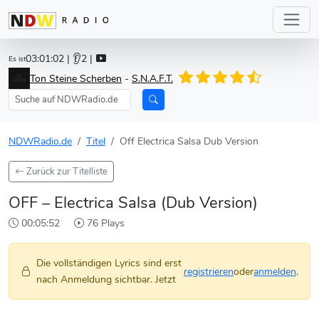
03:01:02
| 👂2 |
Es ist
Ton Steine Scherben
-
S.N.A.F.T.
NDWRadio.de
Titel
Off Electrica Salsa Dub Version
Zurück zur Titelliste
OFF – Electrica Salsa (Dub Version)
00:05:52
76 Plays
Die vollständigen Lyrics sind erst
registrieren
oder
anmelden
.
nach Anmeldung sichtbar. Jetzt