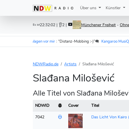
Über uns
Künstler
22:32:02
| 👂2 |
Münchener Freiheit
-
Ohne 
Es ist
ffi Cramer - Im Wagen vor mir
:
“Distanz-Mobbing :-)”
🗨️
Kangaroo MusiQue
NDWRadio.de
Artists
Slađana Milošević
Slađana Milošević
Alle Titel von Slađana Miloš
NDWID
Cover
Titel
7042
Das Licht Von Kairo (