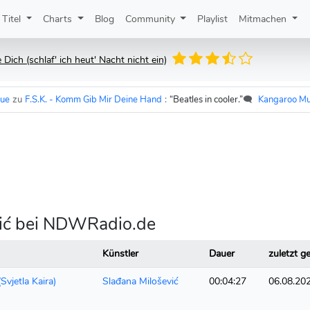
Titel
Charts
Blog
Community
Playlist
Mitmachen
Dich (schlaf' ich heut' Nacht nicht ein)
zu
F.S.K. - Komm Gib Mir Deine Hand
:
“Beatles in cooler.”
🗨️
Kangaroo MusiQ
ević bei NDWRadio.de
Künstler
Dauer
zuletzt ge
Svjetla Kaira)
Slađana Milošević
00:04:27
06.08.20