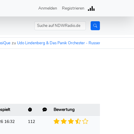
Anmelden
Registrieren
ue
zu
Udo Lindenberg & Das Panik Orchester - Russen
:
“In 15 Minuten sind 
spielt
Bewertung
26 16:32
112