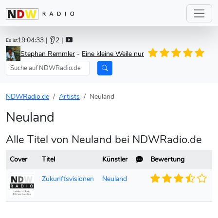
19:04:33
| 👂2 |
Es ist
Stephan Remmler
-
Eine kleine Weile nur
NDWRadio.de
Artists
Neuland
Neuland
Alle Titel von Neuland bei NDWRadio.de
Cover
Titel
Künstler
Bewertung
Zukunftsvisionen
Neuland