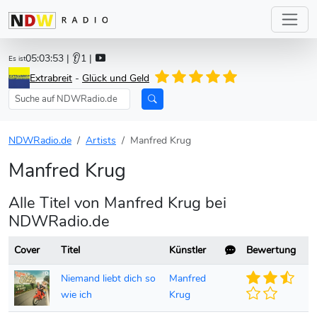
05:03:53
| 👂1 |
Es ist
Extrabreit
-
Glück und Geld
NDWRadio.de
Artists
Manfred Krug
Manfred Krug
Alle Titel von Manfred Krug bei
NDWRadio.de
Cover
Titel
Künstler
Bewertung
Niemand liebt dich so
Manfred
wie ich
Krug