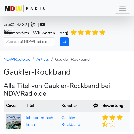
02:47:32
| 👂2 |
Es ist
Abwärts
-
Wir warten (Long)
NDWRadio.de
Artists
Gaukler-Rockband
Gaukler-Rockband
Alle Titel von Gaukler-Rockband bei
NDWRadio.de
Cover
Titel
Künstler
Bewertung
Ich komm nicht
Gaukler-
hoch
Rockband