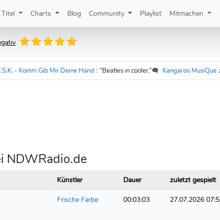
Titel
Charts
Blog
Community
Playlist
Mitmachen
gativ
K. - Komm Gib Mir Deine Hand
:
“Beatles in cooler.”
🗨️
Kangaroo MusiQue
zu
U
 bei NDWRadio.de
Künstler
Dauer
zuletzt gespielt
Frische Farbe
00:03:03
27.07.2026 07: