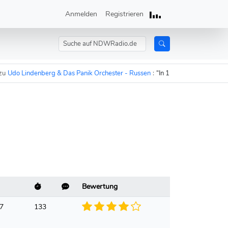
Anmelden
Registrieren
do Lindenberg & Das Panik Orchester - Russen
:
“In 15 Minuten sind die Rus
Bewertung
57
133