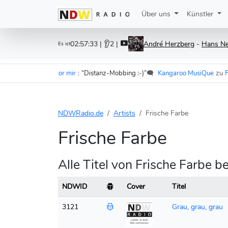
Über uns
Künstler
02:57:33
| 👂2 |
André Herzberg
-
Hans Ne
Es ist
er - Im Wagen vor mir
:
“Distanz-Mobbing :-)”
🗨️
Kangaroo MusiQue
zu
F.S.
NDWRadio.de
Artists
Frische Farbe
Frische Farbe
Alle Titel von Frische Farbe
NDWID
Cover
Titel
3121
Grau, grau, grau