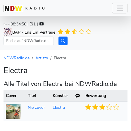
08:34:56
| 👂1 |
Es ist
BAP
-
Ens Em Vertraue
NDWRadio.de
Artists
Electra
Electra
Alle Titel von Electra bei NDWRadio.de
Cover
Titel
Künstler
Bewertung
Nie zuvor
Electra