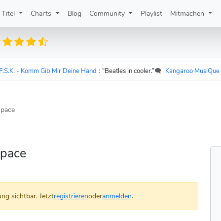
Titel
Charts
Blog
Community
Playlist
Mitmachen
. - Komm Gib Mir Deine Hand
:
“Beatles in cooler.”
🗨️
Kangaroo MusiQue
zu
U
Space
Space
ng sichtbar. Jetzt
registrieren
oder
anmelden
.