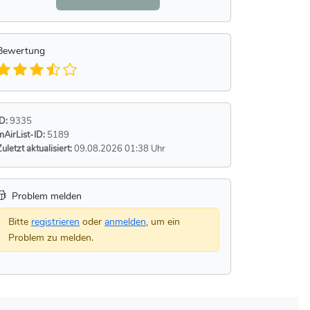
Bewertung
ID:
9335
mAirList-ID:
5189
Zuletzt aktualisiert:
09.08.2026 01:38 Uhr
Problem melden
Bitte
registrieren
oder
anmelden
, um ein
Problem zu melden.