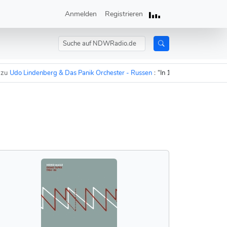
Anmelden
Registrieren
do Lindenberg & Das Panik Orchester - Russen
:
“In 15 Minuten sind die Rus