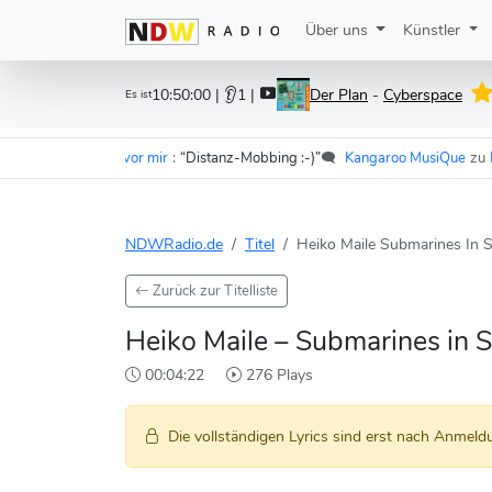
Über uns
Künstler
10:50:00
| 👂1 |
Der Plan
-
Cyberspace
Es ist
er - Im Wagen vor mir
:
“Distanz-Mobbing :-)”
🗨️
Kangaroo MusiQue
zu
F.S.K
NDWRadio.de
Titel
Heiko Maile Submarines In 
Zurück zur Titelliste
Heiko Maile – Submarines in 
00:04:22
276 Plays
Die vollständigen Lyrics sind erst nach Anmeldu