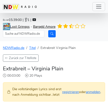
15:39:00
| 👂1 |
Es ist
Lost Gringos
-
Bargeld Amore
NDWRadio.de
Titel
Extrabreit Virginia Plain
Zurück zur Titelliste
Extrabreit – Virginia Plain
00:03:00
20 Plays
Die vollständigen Lyrics sind erst
registrieren
oder
anmelden
.
nach Anmeldung sichtbar. Jetzt