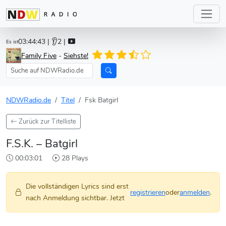
03:44:43
| 👂2 |
Es ist
Family Five
-
Siehste!
NDWRadio.de
Titel
Fsk Batgirl
Zurück zur Titelliste
F.S.K. – Batgirl
00:03:01
28 Plays
Die vollständigen Lyrics sind erst
registrieren
oder
anmelden
.
nach Anmeldung sichtbar. Jetzt