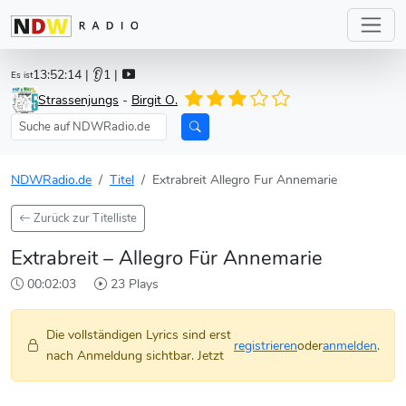
13:52:14
| 👂1 |
Es ist
Strassenjungs
-
Birgit O.
NDWRadio.de
Titel
Extrabreit Allegro Fur Annemarie
Zurück zur Titelliste
Extrabreit – Allegro Für Annemarie
00:02:03
23 Plays
Die vollständigen Lyrics sind erst
registrieren
oder
anmelden
.
nach Anmeldung sichtbar. Jetzt