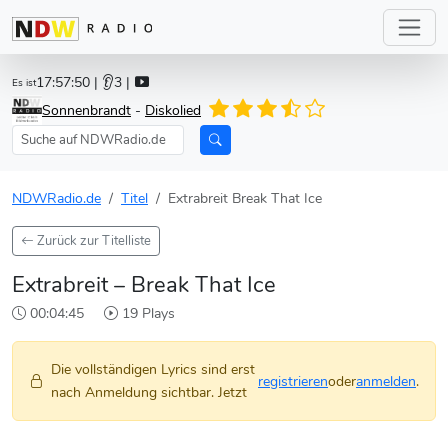
17:57:50
| 👂3 |
Es ist
Sonnenbrandt
-
Diskolied
NDWRadio.de
Titel
Extrabreit Break That Ice
Zurück zur Titelliste
Extrabreit – Break That Ice
00:04:45
19 Plays
Die vollständigen Lyrics sind erst
registrieren
oder
anmelden
.
nach Anmeldung sichtbar. Jetzt