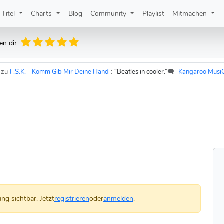
Titel
Charts
Blog
Community
Playlist
Mitmachen
n dir
.S.K. - Komm Gib Mir Deine Hand
:
“Beatles in cooler.”
🗨️
Kangaroo MusiQue
ng sichtbar. Jetzt
registrieren
oder
anmelden
.