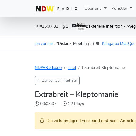
Über uns
Künstler
15:07:31
| 👂1 |
Bakterielle Infektion
-
Wege
Es ist
Cramer - Im Wagen vor mir
:
“Distanz-Mobbing :-)”
🗨️
Kangaroo MusiQue
zu
F
NDWRadio.de
Titel
Extrabreit Kleptomanie
Zurück zur Titelliste
Extrabreit – Kleptomanie
00:03:37
22 Plays
Die vollständigen Lyrics sind erst nach Anmeldu