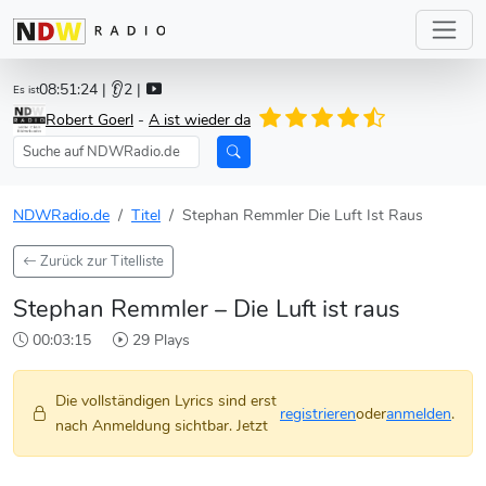
08:51:24
| 👂2 |
Es ist
Robert Goerl
-
A ist wieder da
NDWRadio.de
Titel
Stephan Remmler Die Luft Ist Raus
Zurück zur Titelliste
Stephan Remmler – Die Luft ist raus
00:03:15
29 Plays
Die vollständigen Lyrics sind erst
registrieren
oder
anmelden
.
nach Anmeldung sichtbar. Jetzt