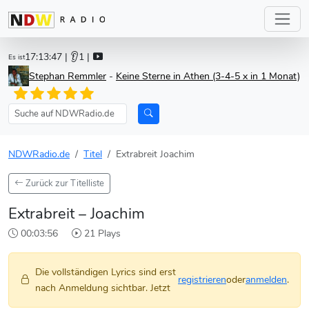
17:13:47
| 👂1 |
Es ist
Stephan Remmler
-
Keine Sterne in Athen (3-4-5 x in 1 Monat)
NDWRadio.de
Titel
Extrabreit Joachim
Zurück zur Titelliste
Extrabreit – Joachim
00:03:56
21 Plays
Die vollständigen Lyrics sind erst
registrieren
oder
anmelden
.
nach Anmeldung sichtbar. Jetzt