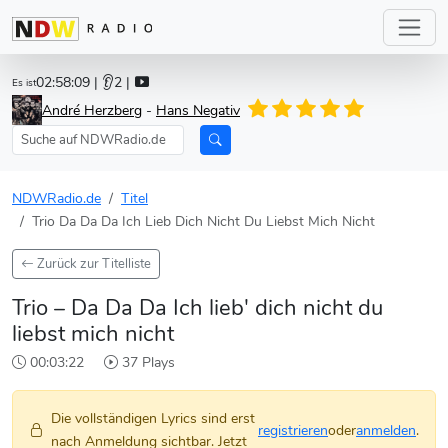
02:58:09
| 👂2 |
Es ist
André Herzberg
-
Hans Negativ
NDWRadio.de
Titel
Trio Da Da Da Ich Lieb Dich Nicht Du Liebst Mich Nicht
Zurück zur Titelliste
Trio – Da Da Da Ich lieb' dich nicht du
liebst mich nicht
00:03:22
37 Plays
Die vollständigen Lyrics sind erst
registrieren
oder
anmelden
.
nach Anmeldung sichtbar. Jetzt