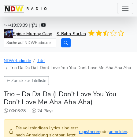
19:09:39
| 👂1 |
Es ist
Spider Murphy Gang
-
S-Bahn-Surfen
NDWRadio.de
Titel
Trio Da Da Da I Dont Love You You Dont Love Me Aha Aha Aha
Zurück zur Titelliste
Trio – Da Da Da (I Don't Love You You
Don't Love Me Aha Aha Aha)
00:03:28
24 Plays
Die vollständigen Lyrics sind erst
registrieren
oder
anmelden
.
nach Anmeldung sichtbar. Jetzt