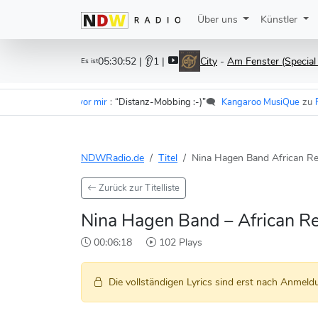
Über uns
Künstler
05:30:52
| 👂1 |
City
-
Am Fenster (Special
Es ist
er - Im Wagen vor mir
:
“Distanz-Mobbing :-)”
🗨️
Kangaroo MusiQue
zu
F.S.
NDWRadio.de
Titel
Nina Hagen Band African R
Zurück zur Titelliste
Nina Hagen Band – African R
00:06:18
102 Plays
Die vollständigen Lyrics sind erst nach Anmeldu