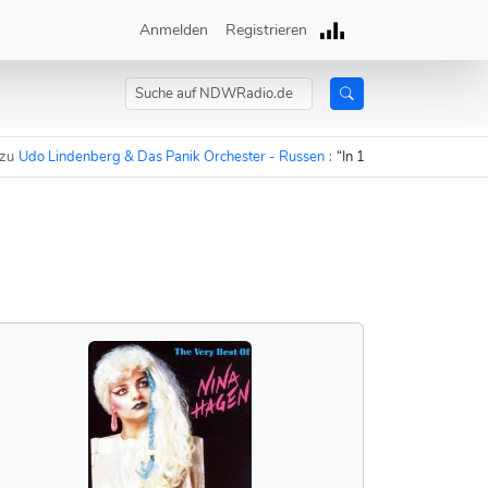
Anmelden
Registrieren
do Lindenberg & Das Panik Orchester - Russen
:
“In 15 Minuten sind die Rus