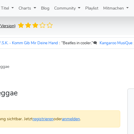
Titel
Charts
Blog
Community
Playlist
Mitmachen
 Version)
K. - Komm Gib Mir Deine Hand
:
“Beatles in cooler.”
🗨️
Kangaroo MusiQue
zu
U
eggae
eggae
ng sichtbar. Jetzt
registrieren
oder
anmelden
.