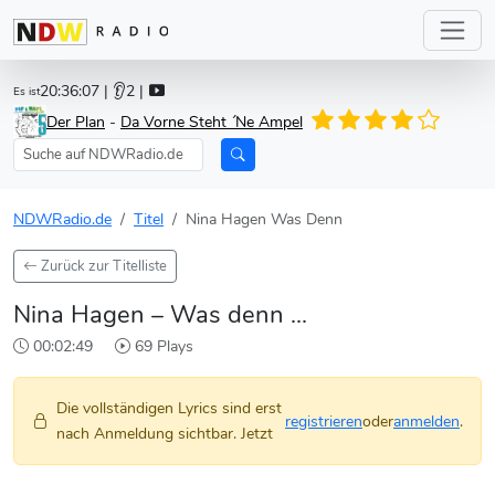
20:36:07
| 👂2 |
Es ist
Der Plan
-
Da Vorne Steht ´Ne Ampel
NDWRadio.de
Titel
Nina Hagen Was Denn
Zurück zur Titelliste
Nina Hagen – Was denn ...
00:02:49
69 Plays
Die vollständigen Lyrics sind erst
registrieren
oder
anmelden
.
nach Anmeldung sichtbar. Jetzt