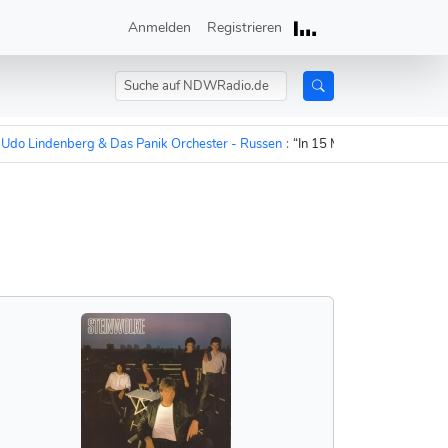
Anmelden
Registrieren
Lindenberg & Das Panik Orchester - Russen
:
“In 15 Minuten sind die Russen