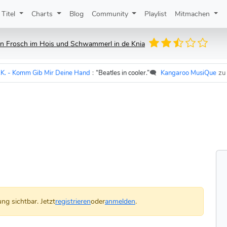
Titel
Charts
Blog
Community
Playlist
Mitmachen
'n Frosch im Hois und Schwammerl in de Knia
 Komm Gib Mir Deine Hand
:
“Beatles in cooler.”
🗨️
Kangaroo MusiQue
zu
Udo 
ng sichtbar. Jetzt
registrieren
oder
anmelden
.