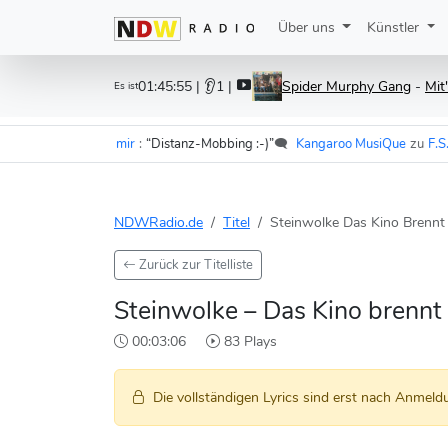
Über uns
Künstler
01:45:55
| 👂1 |
Spider Murphy Gang
-
Mit
Es ist
- Im Wagen vor mir
:
“Distanz-Mobbing :-)”
🗨️
Kangaroo MusiQue
zu
F.S.K. -
NDWRadio.de
Titel
Steinwolke Das Kino Brennt
Zurück zur Titelliste
Steinwolke – Das Kino brennt
00:03:06
83 Plays
Die vollständigen Lyrics sind erst nach Anmeldu