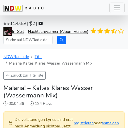
11:47:59
| 👂2 |
Es ist
In-Seit
-
Nachtschwärmer (Album Version)
NDWRadio.de
Titel
Malaria Kaltes Klares Wasser Wassermann Mix
Zurück zur Titelliste
Malaria! – Kaltes Klares Wasser
(Wassermann Mix)
00:04:36
124 Plays
Die vollständigen Lyrics sind erst
registrieren
oder
anmelden
.
nach Anmeldung sichtbar. Jetzt