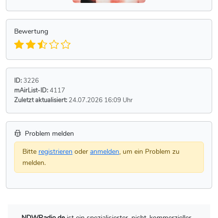
Bewertung
ID:
3226
mAirList-ID:
4117
Zuletzt aktualisiert:
24.07.2026 16:09 Uhr
Problem melden
Bitte
registrieren
oder
anmelden
, um ein Problem zu
melden.
NDWRadio.de
ist ein spezialisierter, nicht-kommerzieller