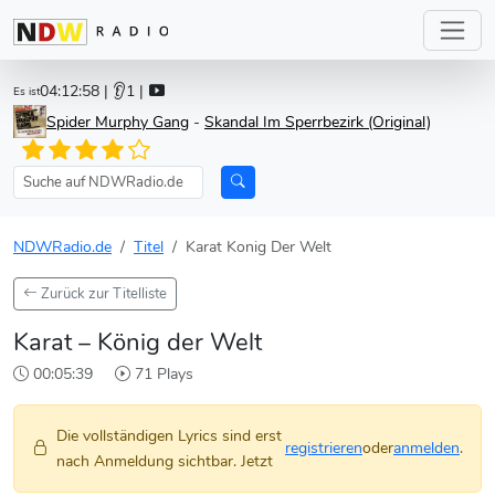
04:12:58
| 👂1 |
Es ist
Spider Murphy Gang
-
Skandal Im Sperrbezirk (Original)
NDWRadio.de
Titel
Karat Konig Der Welt
Zurück zur Titelliste
Karat – König der Welt
00:05:39
71 Plays
Die vollständigen Lyrics sind erst
registrieren
oder
anmelden
.
nach Anmeldung sichtbar. Jetzt