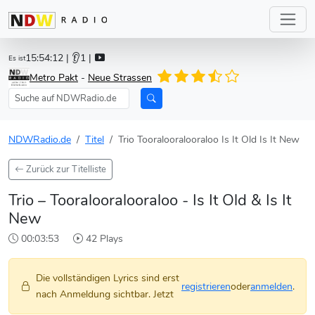
15:54:12
| 👂1 |
Es ist
Metro Pakt
-
Neue Strassen
NDWRadio.de
Titel
Trio Tooralooralooraloo Is It Old Is It New
Zurück zur Titelliste
Trio – Tooralooralooraloo - Is It Old & Is It
New
00:03:53
42 Plays
Die vollständigen Lyrics sind erst
registrieren
oder
anmelden
.
nach Anmeldung sichtbar. Jetzt