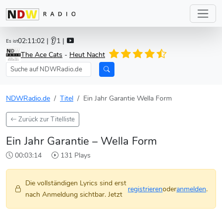
02:11:02
| 👂1 |
Es ist
The Ace Cats
-
Heut Nacht
NDWRadio.de
Titel
Ein Jahr Garantie Wella Form
Zurück zur Titelliste
Ein Jahr Garantie – Wella Form
00:03:14
131 Plays
Die vollständigen Lyrics sind erst
registrieren
oder
anmelden
.
nach Anmeldung sichtbar. Jetzt