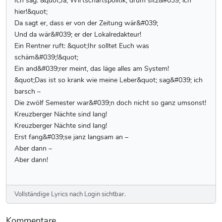
Ich sag: &quot;Ja, Wirtschaftspolitik, drum sitz&#039; ich
hier!&quot;
Da sagt er, dass er von der Zeitung wär&#039;
Und da wär&#039; er der Lokalredakteur!
Ein Rentner ruft: &quot;Ihr solltet Euch was
schäm&#039;!&quot;
Ein and&#039;rer meint, das läge alles am System!
&quot;Das ist so krank wie meine Leber&quot; sag&#039; ich
barsch –
Die zwölf Semester war&#039;n doch nicht so ganz umsonst!
Kreuzberger Nächte sind lang!
Kreuzberger Nächte sind lang!
Erst fang&#039;se janz langsam an –
Aber dann –
Aber dann!
Vollständige Lyrics nach Login sichtbar.
Kommentare