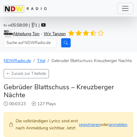
05:58:09
| 👂1 |
Es ist
Abteilung Ton
-
Wir Tanzen
NDWRadio.de
Titel
Gebruder Blattschuss Kreuzberger Nachte
Zurück zur Titelliste
Gebrüder Blattschuss – Kreuzberger
Nächte
00:03:23
127 Plays
Die vollständigen Lyrics sind erst
registrieren
oder
anmelden
.
nach Anmeldung sichtbar. Jetzt