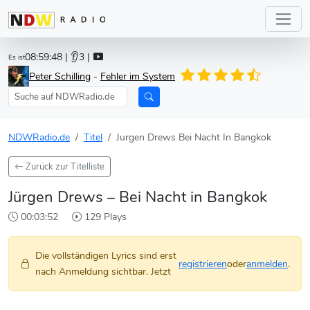
08:59:48
| 👂3 |
Es ist
Peter Schilling
-
Fehler im System
NDWRadio.de
Titel
Jurgen Drews Bei Nacht In Bangkok
Zurück zur Titelliste
Jürgen Drews – Bei Nacht in Bangkok
00:03:52
129 Plays
Die vollständigen Lyrics sind erst
registrieren
oder
anmelden
.
nach Anmeldung sichtbar. Jetzt