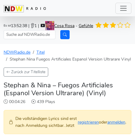
13:52:38
| 👂1 |
Cosa Rosa
-
Gefühle
Es ist
NDWRadio.de
Titel
Stephan Nina Fuegos Artificiales Espanol Version Ultrarare Vinyl
Zurück zur Titelliste
Stephan & Nina – Fuegos Artificiales
(Espanol Version Ultrarare) (Vinyl)
00:04:26
439 Plays
Die vollständigen Lyrics sind erst
registrieren
oder
anmelden
.
nach Anmeldung sichtbar. Jetzt