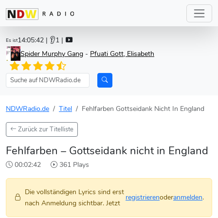
14:05:42
| 👂1 |
Es ist
Spider Murphy Gang
-
Pfuati Gott, Elisabeth
NDWRadio.de
Titel
Fehlfarben Gottseidank Nicht In England
Zurück zur Titelliste
Fehlfarben – Gottseidank nicht in England
00:02:42
361 Plays
Die vollständigen Lyrics sind erst
registrieren
oder
anmelden
.
nach Anmeldung sichtbar. Jetzt