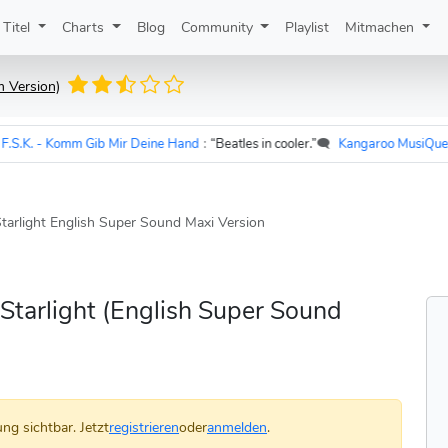
Titel
Charts
Blog
Community
Playlist
Mitmachen
m Version)
K. - Komm Gib Mir Deine Hand
:
“Beatles in cooler.”
🗨️
Kangaroo MusiQue
zu
U
tarlight English Super Sound Maxi Version
Starlight (English Super Sound
ng sichtbar. Jetzt
registrieren
oder
anmelden
.