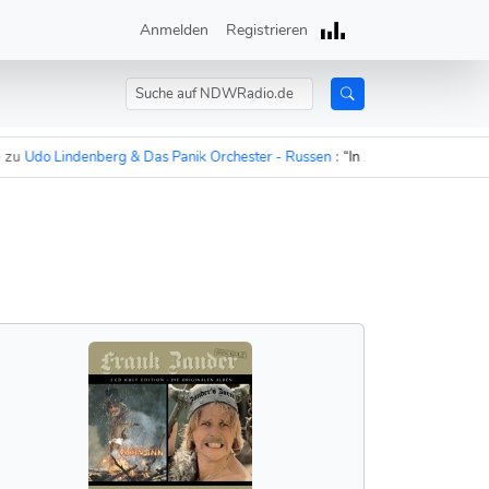
Anmelden
Registrieren
do Lindenberg & Das Panik Orchester - Russen
:
“In 15 Minuten sind die Rus