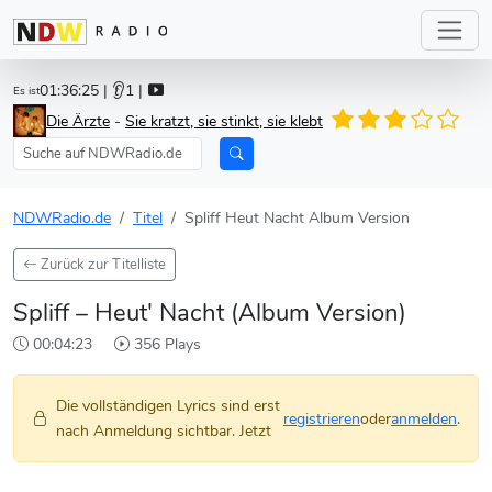
01:36:25
| 👂1 |
Es ist
Die Ärzte
-
Sie kratzt, sie stinkt, sie klebt
NDWRadio.de
Titel
Spliff Heut Nacht Album Version
Zurück zur Titelliste
Spliff – Heut' Nacht (Album Version)
00:04:23
356 Plays
Die vollständigen Lyrics sind erst
registrieren
oder
anmelden
.
nach Anmeldung sichtbar. Jetzt